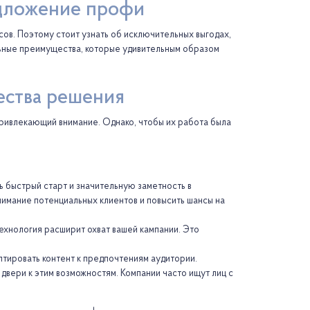
едложение профи
сов. Поэтому стоит узнать об исключительных выгодах,
альные преимущества, которые удивительным образом
ества решения
 привлекающий внимание. Однако, чтобы их работа была
 быстрый старт и значительную заметность в
нимание потенциальных клиентов и повысить шансы на
ехнология расширит охват вашей кампании. Это
птировать контент к предпочтениям аудитории.
вери к этим возможностям. Компании часто ищут лиц с