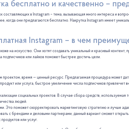
утка бесплатно и качественно – пр
х составляющих в Instagram – тема, вызывающая много интереса и вопро
лее, когда они предлагаются бесплатно. Накрутка Instagram имеет уник
платная Instagram – в чем преимущ
оже на искусство. Они хотят создавать уникальный и красивый контент,
а подписчиков или лайков поможет быстрее достичь цели.
м проектом, время — ценный ресурс. Предлагаемая процедура может дать
 продукт или услуга, быстрое увеличение числа подписчиков привлечет в
еализации социальных проектов. В случае сбора средств, используемая т
личества людей.
ми. Это поможет скорректировать маркетинговую стратегию и лучше ада
ть с брендами и деловыми партнерами, данный вариант сможет открыть д
 продуктов или услуг.