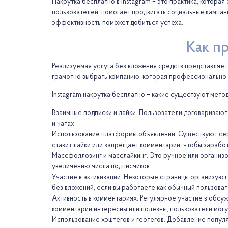
Накрутка бесплатно в Instagram – это практика, котор
пользователей, помогает продвигать социальные кампа
эффективность поможет добиться успеха.
Как пр
Реализуемая услуга без вложения средств представляет
грамотно выбрать компанию, которая профессионально 
Instagram накрутка бесплатно – какие существуют метод
Взаимные подписки и лайки. Пользователи договаривают
и чатах.
Использование платформы объявлений. Существуют серв
ставит лайки или запрещает комментарии, чтобы заработа
Массфолловинг и масслайкинг. Это ручное или организо
увеличению числа подписчиков.
Участие в активизации. Некоторые страницы организуют 
без вложений, если вы работаете как обычный пользоват
Активность в комментариях. Регулярное участие в обсу
комментарии интересны или полезны, пользователи могут
Использование хэштегов и геотегов. Добавление популя