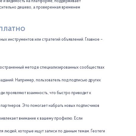
ие и видимость на платформе, поддерживает
осительно дешево, а проверенная временем
сплатно
ных инструментов или стратегий объявлений. Главное –
пространенный метод в специализированных сообществах
аданий. Например, пользователь под подписью других
ди проявляют взаимность, что быстро приводит к
и партнеров. Это помогает набрать новых подписчиков
привлекает внимание к вашему профилю. Если
я людей, которые ищут записи по данным темам. Геотеги