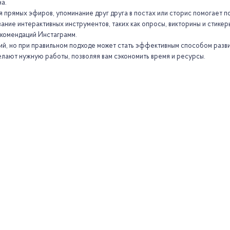
а.
прямых эфиров, упоминание друг друга в постах или сторис помогает по
ание интерактивных инструментов, таких как опросы, викторины и стике
екомендаций Инстаграмм.
лий, но при правильном подходе может стать эффективным способом разви
лают нужную работы, позволяя вам сэкономить время и ресурсы.