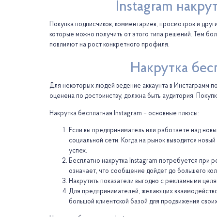
Instagram накр
Покупка подписчиков, комментариев, просмотров и други
которые можно получить от этого типа решений. Тем бо
повлияют на рост конкретного профиля.
Накрутка бес
Для некоторых людей ведение аккаунта в Инстаграмм пох
оценена по достоинству, должна быть аудитория. Покупк
Накрутка бесплатная Instagram – основные плюсы:
Если вы предприниматель или работаете над новы
социальной сети. Когда на рынок выводится новый
успех.
Бесплатно накрутка Instagram потребуется при р
означает, что сообщение дойдет до большего ко
Накрутить показатели выгодно с рекламными целя
Для предпринимателей, желающих взаимодействова
большой клиентской базой для продвижения своих