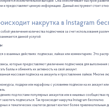
ая обернется исключительной выгодой. Она обеспечивает быстрое развит
нии и предоставляет ценную информацию. Данный инструмент стоит отн
оисходит накрутка в Instagram бе
 собой увеличения количества подписчиков за счет использования различ
занимается данной услугой.
ы:
ся о взаимных действиях: подписках, лайках или комментариях. Это рас
исы, которые предоставляют увеличение подписчиков для выполнения з
ть баллы и обменять их активность на свой аккаунт.
ванная массовая подписка на аккаунты и проставление лайков. Многие лю
конкурсы, подарки или марафоны с условиями подписки на их аккаунт ил
ель.
ждениях под постами популярных аккаунтов или в нишевых сообществах 
 захотеть подписаться. Так происходит накрутка Instagram бесплатно.
рных и тематических хэштегов делает контент более привлекательным дл