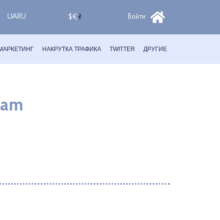
UA
RU
$
€
₴
Войти
-МАРКЕТИНГ
НАКРУТКА ТРАФИКА
TWITTER
ДРУГИЕ
ram