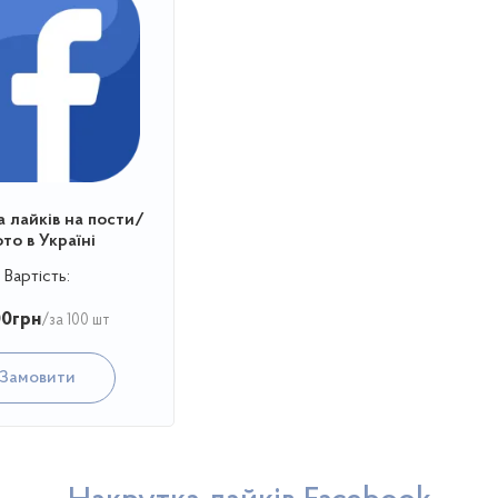
 лайків на пости/
то в Україні
Вартість:
00
грн
/за 100 шт
Замовити