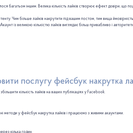
ося багатьом іншим. Велика кількість лайків створює ефект довіри, що поді
ту. Чим більше лайків накрутити під вашим постом, тим вища ймовірність
каунт із великою кількістю лайків виглядає більш привабливо і авторитет
вити послугу фейсбук накрутка ла
більшити кількість лайків на ваших публікаціях у Facebook.
ені методи у фейсбук накрутка лайків і працюємо з живими акаунтами.
ерез кілька годин.