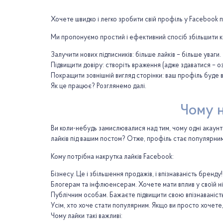
Хочете швидко і легко зробити свій профіль у Facebook 
Ми пропонуємо простий і ефективний спосіб збільшити к
Залучити нових підписників: більше лайків – більше уваги.
Підвищити довіру: створіть враження (адже здаватися – о
Покращити зовнішній вигляд сторінки: ваш профіль буде 
Як це працює? Розглянемо далі.
Чому н
Ви коли-небудь замислювалися над тим, чому одні акаунти
лайків під вашим постом? Отже, профіль стає популярним
Кому потрібна накрутка лайків Facebook:
Бізнесу. Це і збільшення продажів, і впізнаваність бренду
Блогерам та інфлюенсерам. Хочете мати вплив у своїй ні
Публічним особам. Бажаєте підвищити свою впізнаваність т
Усім, хто хоче стати популярним. Якщо ви просто хочете,
Чому лайки такі важливі: