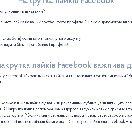
Накрутка лайків Facebook
популярним і впізнаваним?
ількість лайків на ваших постах і фото профілю. З нашою допомогою ви з
значає бути) успішного і популярного акаунту.
виглядати більш привабливо і професійно.
акрутка лайків Facebook важлива д
 у Facebook збирають тисячі лайків, а інші залишаються непоміченими? Ві
!
! Велика кількість лайків під вашими рекламними публікаціями підвищить дові
ші? Накрутка лайків допоможе вам недорого залучити нових підписників та
а авторитет? Велика кількість лайків підтвердить ваш статус і зробить вас
 щоб ваші пости помічали більше людей, накрутка лайків для Facebook – ц