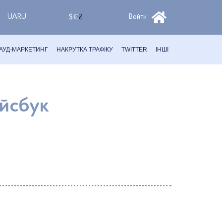
UA
RU
$
€
₴
Войти
АУД-МАРКЕТИНГ
НАКРУТКА ТРАФІКУ
TWITTER
ІНШІ
ейсбук