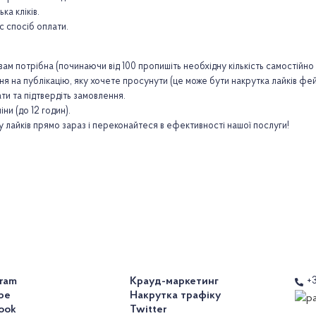
ка кліків.
с спосіб оплати.
 вам потрібна (починаючи від 100 пропишіть необхідну кількість самостійно 
ня на публікацію, яку хочете просунути (це може бути накрутка лайків фе
ти та підтвердіть замовлення.
ни (до 12 годин).
у лайків прямо зараз і переконайтеся в ефективності нашої послуги!
gram
Крауд-маркетинг
+
be
Накрутка трафіку
ook
Twitter