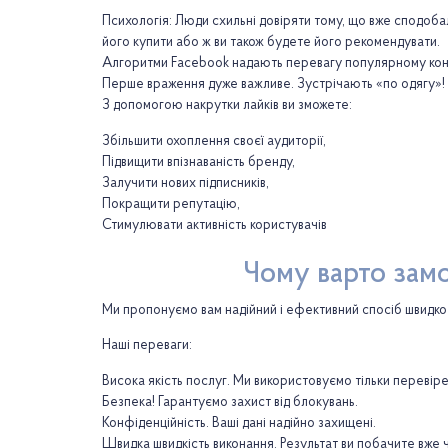
Психологія: Люди схильні довіряти тому, що вже сподобал
його купити або ж ви також будете його рекомендувати.
Алгоритми Facebook надають перевагу популярному контен
Перше враження дуже важливе. Зустрічають «по одягу»! А
З допомогою накрутки лайків ви зможете:
Збільшити охоплення своєї аудиторії,
Підвищити впізнаваність бренду,
Залучити нових підписників,
Покращити репутацію,
Стимулювати активність користувачів
Чому варто замо
Ми пропонуємо вам надійний і ефективний спосіб швидко з
Наші переваги:
Висока якість послуг. Ми використовуємо тільки перевір
Безпека! Гарантуємо захист від блокувань.
Конфіденційність. Ваші дані надійно захищені.
Швидка швидкість виконання. Результат ви побачите вже ч