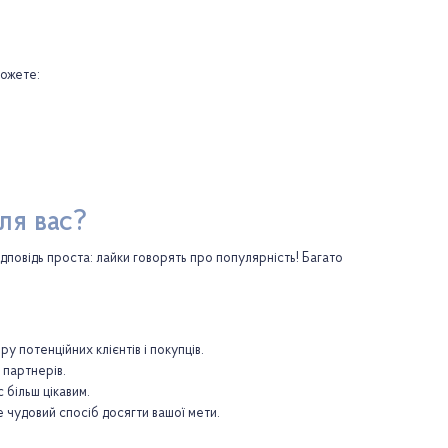
можете:
ля вас?
дповідь проста: лайки говорять про популярність! Багато
ру потенційних клієнтів і покупців.
 партнерів.
 більш цікавим.
е чудовий спосіб досягти вашої мети.