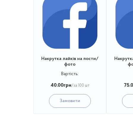
Накрутка лайків на пости/
Накрутка
фото
фо
Вартість:
40.00
грн
75.
/за 100 шт
Замовити