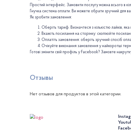
Простий інтерфейс. Замовити послугу можна всього в кіль
Гнучка система оплати. Ви можете обрати зручний для ва
Як зробити замовлення:
Оберіть тариф. Визначтеся з кількістю лайків, яка
Вкажіть посилання на сторінку: скопіюйте посилан
Оплатіть замовлення: оберіть зручний спосіб опла
Очікуйте виконання замовлення у найкоротші термі
Готові змінити свій профіль у Facebook? Замовте накрутк
Отзывы
Нет отзывов для продуктов в этой категории.
Insta
Youtu
Faceb