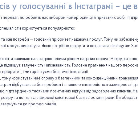
ів у голосуванні в Інстаграмі – це 
 переваг, які роблять нас вибором номер один для приватних осіб і підпр
 спеціалістів користується популярністю:
 та їхні потреби — головний пріоритет надавача послуг. Тому ми забезпеч
кі можуть виникнути. Якщо потрібно накрутити показники в Instagram Stor
клієнти залишаються задоволеними рівнем наданих послуг. Накрутка голосі
Це підвищує залученість і впізнаваність. Головне прагнення нашого персо
ріоритет, і ми гарантуємо безпечні інвестиції.
, тому користувач має справу з безпечними та конфіденційними транзакці
стаграм відбувається без проблем і з повною впевненістю в захищеності да
що підтверджено тисячами позитивних відгуків від задоволених клієнтів. На
и довіру та лояльність широкої клієнтської бази за останні роки. Ви обира
 звернутися до професіоналів.