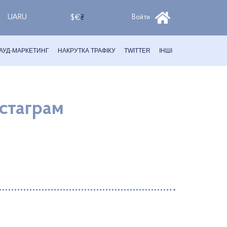
UA
RU
$
€
₴
Войти
АУД-МАРКЕТИНГ
НАКРУТКА ТРАФІКУ
TWITTER
ІНШІ
нстаграм