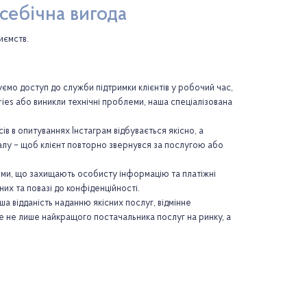
всебічна вигода
иємств.
уємо доступ до служби підтримки клієнтів у робочий час,
ies або виникли технічні проблеми, наша спеціалізована
в в опитуваннях Інстаграм відбувається якісно, а
налу – щоб клієнт повторно звернувся за послугою або
ями, що захищають особисту інформацію та платіжні
них та повазі до конфіденційності.
ша відданість наданню якісних послуг, відмінне
єте не лише найкращого постачальника послуг на ринку, а