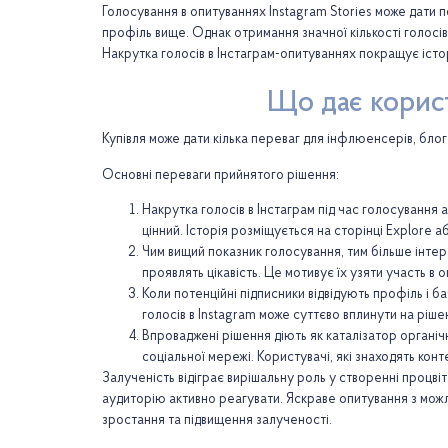
Голосування в опитуваннях Instagram Stories може дати 
профіль вище. Однак отримання значної кількості голосі
Накрутка голосів в Інстаграм-опитуваннях покращує істор
Що дає корист
Купівля може дати кілька переваг для інфлюенсерів, блоге
Основні переваги прийнятого рішення:
Накрутка голосів в Інстаграм під час голосування
цінний. Історія розміщується на сторінці Explore аб
Чим вищий показник голосування, тим більше інтере
проявлять цікавість. Це мотивує їх узяти участь в 
Коли потенційні підписники відвідують профіль і б
голосів в Instagram може суттєво вплинути на ріше
Впроваджені рішення діють як каталізатор органі
соціальної мережі. Користувачі, які знаходять кон
Залученість відіграє вирішальну роль у створенні процві
аудиторію активно реагувати. Яскраве опитування з мож
зростання та підвищення залученості.