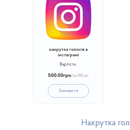
накрутка голосів в
інстаграмі
Вартість:
500.00
грн
/за 100 шт
Замовити
Накрутка гол