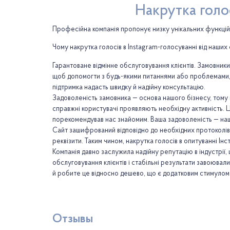
Накрутка голос
Професійна компанія пропонує низку унікальних функцій і
Чому накрутка голосів в Instagram-голосуванні від наших
Гарантоване відмінне обслуговування клієнтів. Замовники
щоб допомогти з будь-якими питаннями або проблемами, я
підтримка надасть швидку й надійну консультацію.
Задоволеність замовника — основа нашого бізнесу, тому 
справжні користувачі проявляють необхідну активність. 
порекомендував нас знайомим. Ваша задоволеність — наш п
Сайт зашифрований відповідно до необхідних протоколів
реквізити. Таким чином, накрутка голосів в опитуванні Ін
Компанія давно заслужила надійну репутацію в індустрії, 
обслуговування клієнтів і стабільні результати завоювал
й робите це відносно дешево, що є додатковим стимулом
Отзывы