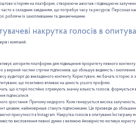
поштовх історіям на платформі, створюючи ажіотаж і підвищуючи залученіс
в часто є складним завданням, що потребує часу та ресурсів. Персонал на
ії, роблячи їх захопливішими та динамічнішими.
увачеві накрутка голосів в опитува
рів і компаній.
 активує алгоритм платформи для підвищення пріоритету певного контенту. 
о у верхній частині стрічки підписників, що збільшує видимість і охоплення.
су аудиторії до викладеного контенту. Користувачі, які бачать історію зі з
опитуванні, що позитивно впливає на цінність усього профілю.
ачать, що історії постійно отримують значну кількість голосів, формується
ння підписатися.
чного зростання. Причому недорого. Коли генерується висока залученість,
тент цікавим, найімовірніше стануть підписниками. Це призведе до збільшен
таючої присутності в Instagram. Накрутка голосів в опитуванні Інстаграму 
ливістю висловлення певної думки з великою ймовірністю мотивує корист