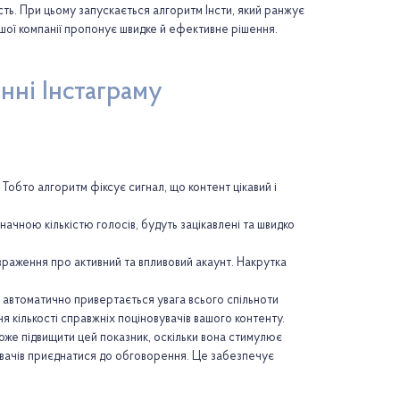
ть. При цьому запускається алгоритм Інсти, який ранжує
шої компанії пропонує швидке й ефективне рішення.
нні Інстаграму
Тобто алгоритм фіксує сигнал, що контент цікавий і
начною кількістю голосів, будуть зацікавлені та швидко
 враження про активний та впливовий акаунт. Накрутка
 автоматично привертається увага всього спільноти
ня кількості справжніх поціновувачів вашого контенту.
може підвищити цей показник, оскільки вона стимулює
увачів приєднатися до обговорення. Це забезпечує