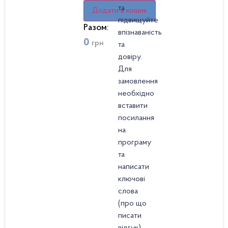
та
Додати в кошик
підвищуйте
Разом:
впізнаваність
0
грн
та
довіру.
Для
замовлення
необхідно
вставити
посилання
на
програму
та
написати
ключові
слова
(про що
писати