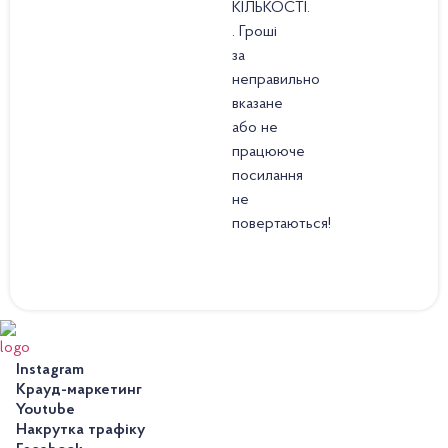
КІЛЬКОСТІ.
. Гроші
за
неправильно
вказане
або не
працююче
посилання
не
повертаються!
Instagram
Крауд-маркетинг
Youtube
Накрутка трафіку