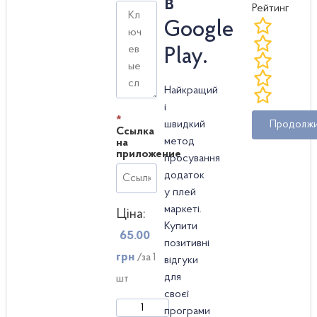
в
Рейтинг
Google
Play.
Найкращий
і
*
швидкий
Продолж
Ссылка
метод
на
приложение
просування
додаток
у плей
маркеті.
Ціна:
Купити
65.00
позитивні
грн
/за 1
відгуки
для
шт
своєї
програми