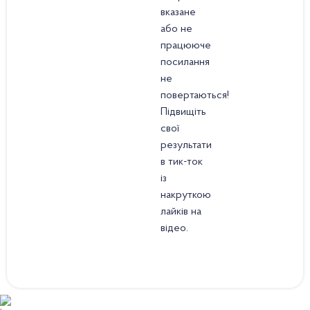
вказане
або не
працююче
посилання
не
повертаються!
Підвищіть
свої
результати
в тик-ток
із
накруткою
лайків на
відео.