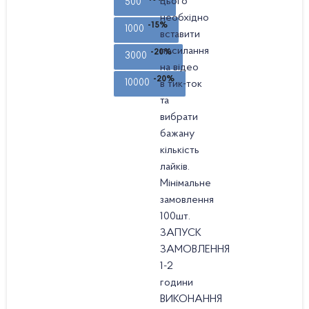
цього
500
необхідно
-15%
1000
вставити
посилання
-20%
3000
на відео
-20%
в тик-ток
10000
та
вибрати
бажану
кількість
лайків.
Мінімальне
замовлення
100шт.
ЗАПУСК
ЗАМОВЛЕННЯ
1-2
години
ВИКОНАННЯ