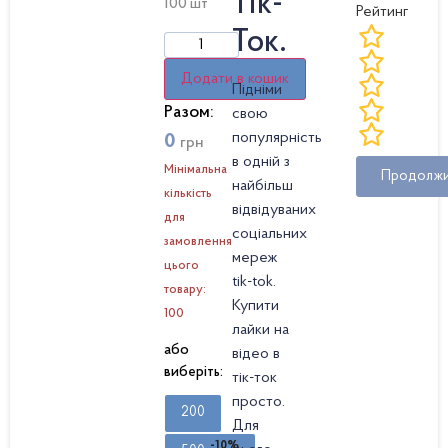
Тік-
100 шт
Рейтинг
Ток.
Додати в кошик
Підніми
Разом:
свою
популярність
0
грн
в одній з
Мінімальна
Продолж
найбільш
кількість
відвідуваних
для
соціальних
замовлення
мереж
цього
tik-tok.
товару:
Купити
100
лайки на
або
відео в
виберіть:
тік-ток
просто.
200
Для
-10%