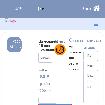
UA
RU
$
€
₴
Войти
Полезны
Крауд-М
Накрутка
Отзывы
Написать
Замовлення:
Опис
ПРОСЛУХОВУВАННЯ
*
Ваше
SOUNDCLOUD
Нет
отзыв
посилання
отзывов
для
этого
Ціна:
товара.
0.019
грн
/за
1000 шт.