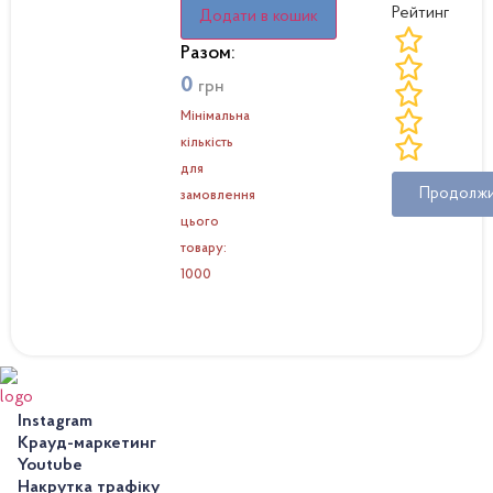
Рейтинг
Додати в кошик
Разом:
0
грн
Мінімальна
кількість
для
Продолж
замовлення
цього
товару:
1000
Instagram
Крауд-маркетинг
Youtube
Накрутка трафіку