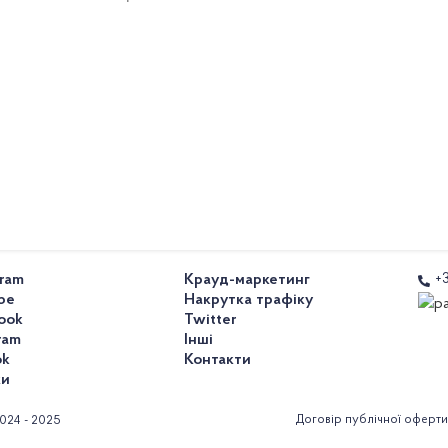
gram
Крауд-маркетинг
+
be
Накрутка трафіку
ook
Twitter
ram
Інші
ok
Контакти
ки
Договір публічної оферти
024 - 2025