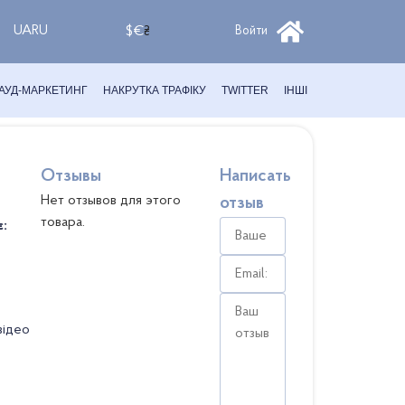
UA
RU
$
€
₴
Войти
АУД-МАРКЕТИНГ
НАКРУТКА ТРАФІКУ
TWITTER
ІНШІ
Отзывы
Написать
Нет отзывов для этого
отзыв
товара.
є:
відео