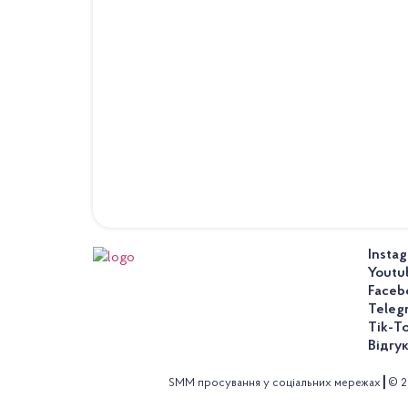
Insta
Youtu
Faceb
Teleg
Tik-T
Відгу
SMM просування у соціальних мережах┃© 2