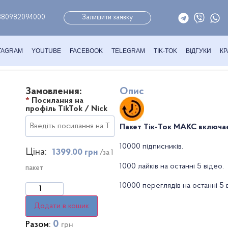
380982094000
Залишити заявку
TAGRAM
YOUTUBE
FACEBOOK
TELEGRAM
TIK-TOK
ВІДГУКИ
КР
Замовлення:
Опис
*
Посилання на
профіль TikTok / Nick
Пакет Тік-Ток МАКС включа
10000 підписників.
Ціна:
1399.00 грн
/за 1
1000 лайків на останні 5 відео.
пакет
10000 переглядів на останні 5 
Додати в кошик
0
Разом:
грн