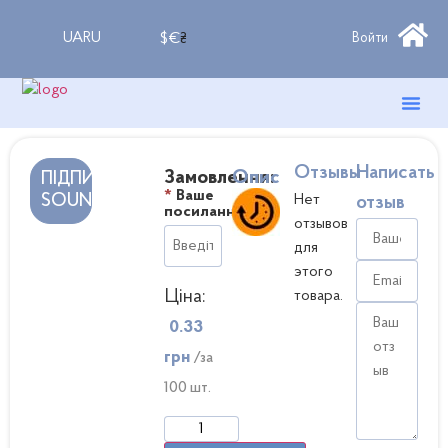
UA
RU
$
€
₴
Войти
Полезны
Крауд-М
Накрутка
Отзывы
Написать
Замовлення:
Опис
ПІДПИСНИКИ
*
Ваше
SOUNDCLOUD
Нет
отзыв
посилання
отзывов
для
этого
Ціна:
товара.
0.33
грн
/за
100 шт.