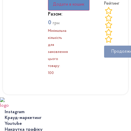
Рейтинг
Додати в кошик
Разом:
0
грн
Мінімальна
кількість
для
Продолж
замовлення
цього
товару:
100
Instagram
Крауд-маркетинг
Youtube
Накрутка трафіку