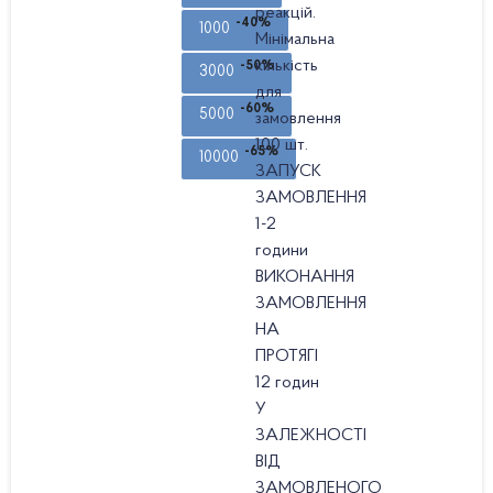
реакцій.
-40%
1000
Мінімальна
кількість
-50%
3000
для
-60%
5000
замовлення
100 шт.
-65%
10000
ЗАПУСК
ЗАМОВЛЕННЯ
1-2
години
ВИКОНАННЯ
ЗАМОВЛЕННЯ
НА
ПРОТЯГІ
12 годин
У
ЗАЛЕЖНОСТІ
ВІД
ЗАМОВЛЕНОГО