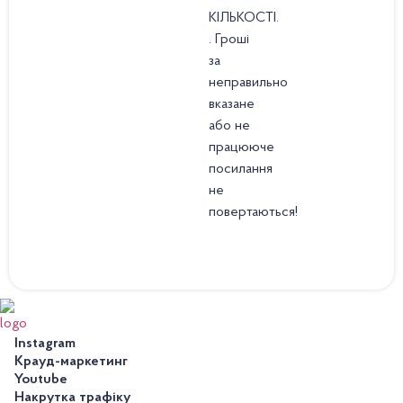
КІЛЬКОСТІ.
. Гроші
за
неправильно
вказане
або не
працююче
посилання
не
повертаються!
Instagram
Крауд-маркетинг
Youtube
Накрутка трафіку