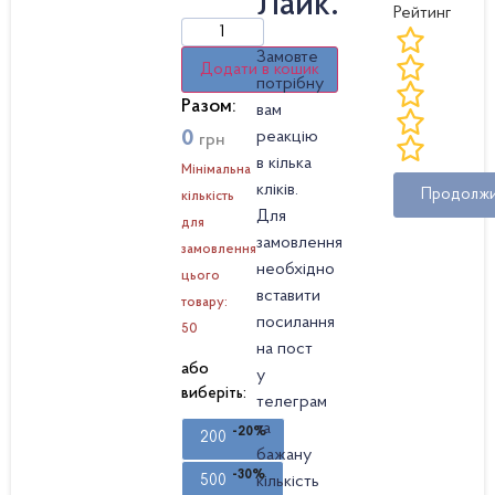
Лайк.
Рейтинг
Замовте
Додати в кошик
потрібну
Разом:
вам
реакцію
0
грн
в кілька
Мінімальна
кліків.
Продолж
кількість
Для
для
замовлення
замовлення
необхідно
цього
вставити
товару:
посилання
50
на пост
або
у
виберіть:
телеграм
та
-20%
200
бажану
-30%
кількість
500