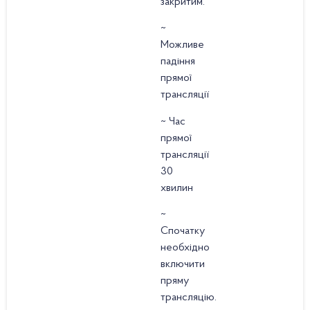
закритим.
~
Можливе
падіння
прямої
трансляції
~ Час
прямої
трансляції
30
хвилин
~
Спочатку
необхідно
включити
пряму
трансляцію.