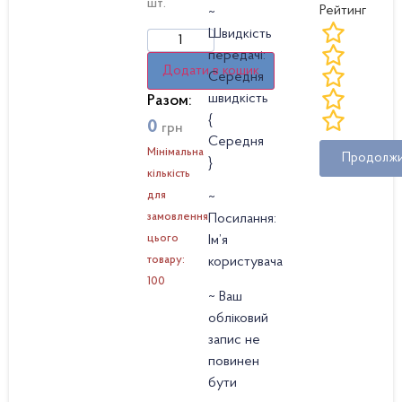
шт.
Рейтинг
~
Швидкість
передачі:
Додати в кошик
Середня
швидкість
Разом:
{
0
грн
Середня
Мінімальна
Продолж
}
кількість
для
~
замовлення
Посилання:
цього
Ім’я
товару:
користувача
100
~ Ваш
обліковий
запис не
повинен
бути