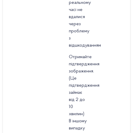
реальному
часі не
вдалися
через
проблему
з
відшкодуванням
Отримайте
підтвердження
зображення.
(Це
підтвердження
займає
від 2 до
10
хвилин)
В іншому
випадку