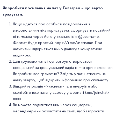
Як зробити посилання на чат у Телеграм – що варто
врахувати:
Якщо йдеться про особисті повідомлення з
використанням ніка користувача, сформувати постійний
лінк можна через його унікальне ім’я @username.
Формат буде простий: https://t.me/username. При
натисканні відкриється вікно діалогу з конкретною
людиною.
Для групових чатів і супергруп створюється
спеціальний запрошувальний варіант — із припискою join.
Як зробити все грамотно? Зайдіть у чат, натисніть на
назву зверху, щоб відкрити інформацію про спільноту.
Відкрийте розділ «Учасники» та згенеруйте або
скопіюйте вже наявну адресу у форматі t.me/joinchat/
хххх.
Ви можете поділитися ним через соцмережі,
месенджери чи розмістити на сайті, щоб запросити