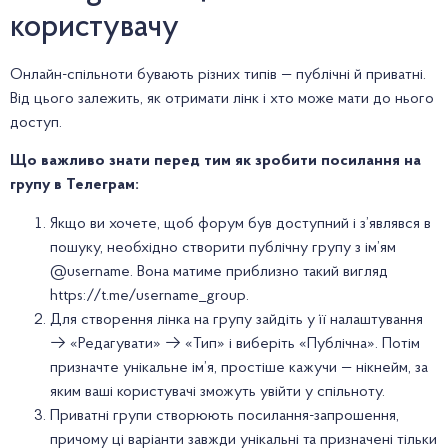
користувачу
Онлайн-спільноти бувають різних типів — публічні й приватні.
Від цього залежить, як отримати лінк і хто може мати до нього
доступ.
Що важливо знати перед тим як зробити посилання на
групу в Телеграм:
Якщо ви хочете, щоб форум був доступний і з’являвся в
пошуку, необхідно створити публічну групу з ім’ям
@username. Вона матиме приблизно такий вигляд
https://t.me/username_group.
Для створення лінка на групу зайдіть у її налаштування
→ «Редагувати» → «Тип» і виберіть «Публічна». Потім
призначте унікальне ім’я, простіше кажучи — нікнейм, за
яким ваші користувачі зможуть увійти у спільноту.
Приватні групи створюють посилання-запрошення,
причому ці варіанти завжди унікальні та призначені тільки