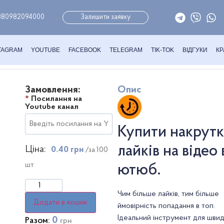
380982094000
Залишити заявку
TAGRAM
YOUTUBE
FACEBOOK
TELEGRAM
TIK-TOK
ВІДГУКИ
КР
Замовлення:
Опис
*
Посилання на
Youtube канал
Купити накрут
лайків на відео 
Ціна:
0.40 грн
/за 100
шт
ютюб.
Чим більше лайків, тим більше
Додати в кошик
ймовірність попадання в топ.
Ідеальний інструмент для шви
0
Разом:
грн