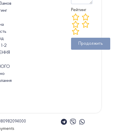
 Замов
Рейтинг
тинг
на
ість
ід
Продолжить
1-2
ЕННЯ
НОГО
ьно
илання
380982094000