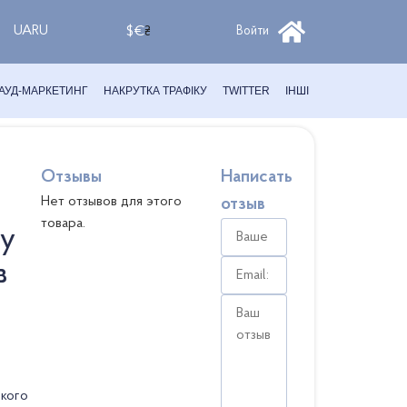
UA
RU
$
€
₴
Войти
АУД-МАРКЕТИНГ
НАКРУТКА ТРАФІКУ
TWITTER
ІНШІ
Отзывы
Написать
Нет отзывов для этого
отзыв
товара.
ку
в
дкого