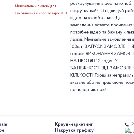
розкручування відео на ютюб.
Мінімальна кількість для
накрутку лайків і підвищуй рей
замовлення цього товару: 100
відео на ютюб каналі. Для
замовлення вставте посилання 
потрібне відео та бажану кільк
лайків. Мінімальне замовлення в
100шт. ЗАПУСК ЗАМОВЛЕННЯ 
години ВИКОНАННЯ ЗАМОВЛ
НА ПРОТЯГІ 12 годин У
ЗАЛЕЖНОСТІ ВІД ЗАМОВЛЕ
КІЛЬКОСТІ. Гроші за неправил
вказане або не працююче пос
не повертаються!
gram
Крауд-маркетинг
+
be
Накрутка трафіку